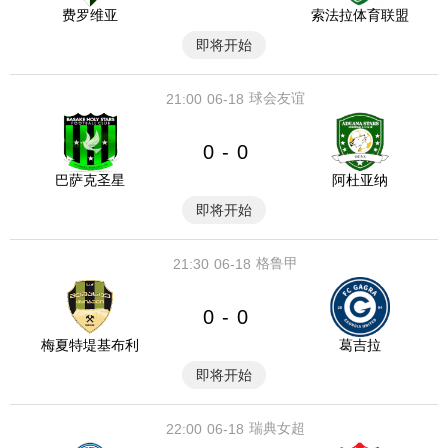
费罗维亚
索法拉体育联盟
即将开始
球会友谊
21:00
06-18
0
0
-
巴萨克圣星
阿杜亚纳
即将开始
格鲁甲
21:30
06-18
0
0
-
梅夏特堤基布利
葛吉拉
即将开始
瑞典女超
22:00
06-18