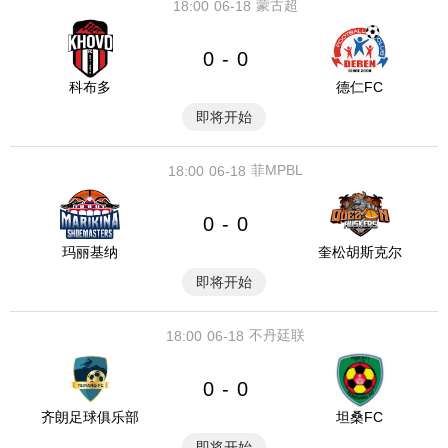
蒙古超
18:00
06-18
0
0
-
科布多
德仁FC
即将开始
菲MPBL
18:00
06-18
0
0
-
玛丽基纳
奎松胡斯克尔
即将开始
不丹廷联
18:00
06-18
0
0
-
齐朗足球俱乐部
坦桑FC
即将开始