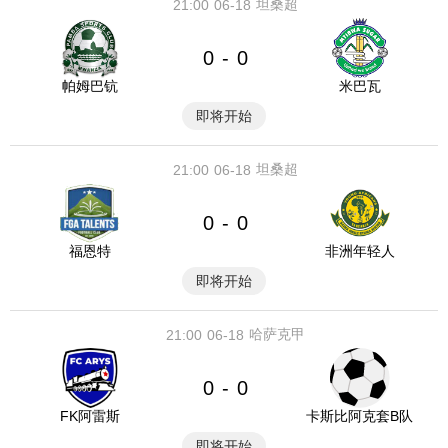
坦桑超
21:00
06-18
0
0
-
帕姆巴钪
米巴瓦
即将开始
坦桑超
21:00
06-18
0
0
-
福恩特
非洲年轻人
即将开始
哈萨克甲
21:00
06-18
0
0
-
FK阿雷斯
卡斯比阿克套B队
即将开始