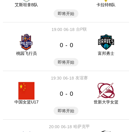
艾斯坦拿B队
卡拉特B队
即将开始
台P联
19:00
06-18
0
0
-
桃园飞行员
富邦勇士
即将开始
友谊赛
19:30
06-18
0
0
-
中国女篮U17
世新大学女篮
即将开始
哈萨克甲
20:00
06-18