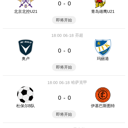
0
0
-
北京北控U21
青岛雄鹰U21
即将开始
芬超
18:00
06-18
0
0
-
奥卢
玛丽港
即将开始
哈萨克甲
18:00
06-18
0
0
-
杜保尔B队
伊基巴斯图特
即将开始