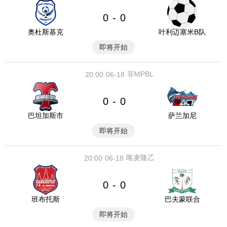
0
0
-
奥杜斯基克
叶利迈塞米B队
即将开始
菲MPBL
20:00
06-18
0
0
-
巴坦加斯市
萨兰加尼
即将开始
喀麦隆乙
20:00
06-18
0
0
-
班布托斯
巴夫蒙联合
即将开始