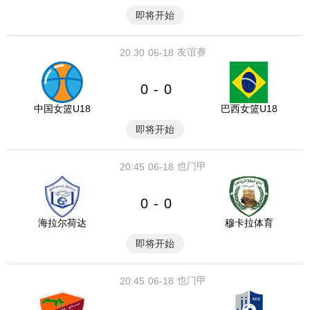
即将开始
友谊赛
20:30
06-18
0
0
-
中国女篮U18
巴西女篮U18
即将开始
也门甲
20:45
06-18
0
0
-
海拉尔荷达
穆卡拉体育
即将开始
也门甲
20:45
06-18