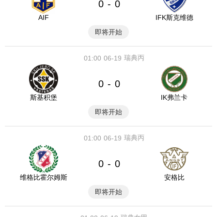
0
0
-
AIF
IFK斯克维德
即将开始
瑞典丙
01:00
06-19
0
0
-
斯基积堡
IK弗兰卡
即将开始
瑞典丙
01:00
06-19
0
0
-
维格比霍尔姆斯
安格比
即将开始