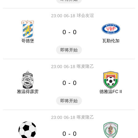
球会友谊
23:00
06-18
0
0
-
哥德堡
瓦勒伦加
即将开始
喀麦隆乙
23:00
06-18
0
0
-
雅温得霹雳
德雅温FC II
即将开始
喀麦隆乙
23:00
06-18
0
0
-