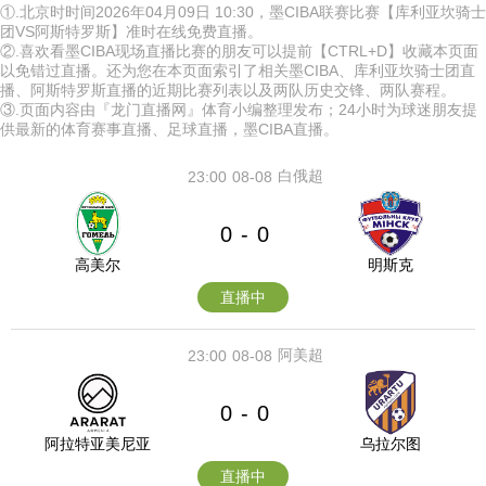
①.北京时时间2026年04月09日 10:30，墨CIBA联赛比赛【库利亚坎骑士
团VS阿斯特罗斯】准时在线免费直播。
②.喜欢看墨CIBA现场直播比赛的朋友可以提前【CTRL+D】收藏本页面
以免错过直播。还为您在本页面索引了相关墨CIBA、库利亚坎骑士团直
播、阿斯特罗斯直播的近期比赛列表以及两队历史交锋、两队赛程。
③.页面内容由『龙门直播网』体育小编整理发布；24小时为球迷朋友提
供最新的体育赛事直播、足球直播，墨CIBA直播。
白俄超
23:00
08-08
0
0
-
高美尔
明斯克
直播中
阿美超
23:00
08-08
0
0
-
阿拉特亚美尼亚
乌拉尔图
直播中