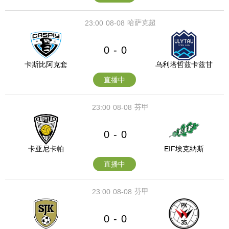
哈萨克超
23:00
08-08
0
0
-
卡斯比阿克套
乌利塔哲兹卡兹甘
直播中
芬甲
23:00
08-08
0
0
-
卡亚尼卡帕
EIF埃克纳斯
直播中
芬甲
23:00
08-08
0
0
-